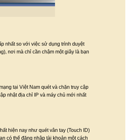
hấp nhất so với việc sử dụng trình duyệt
ng), nơi mà chỉ cần chậm một giây là bạn
mạng tại Việt Nam quét và chặn truy cập
cập nhật địa chỉ IP và máy chủ mới nhất
nhất hiện nay như quét vân tay (Touch ID)
bạn có thể đăng nhập tài khoản một cách