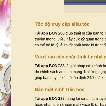
Tốc độ truy cập siêu tốc
Tải app BONG88
giúp thiết bị của bạn tối
truyền thống. Điều này cực kỳ quan trọng đ
có thể bỏ lỡ tỷ lệ ăn tốt nhất hoặc bị từ c
Vượt rào cản chặn link từ nhà
Tải app BONG88
là giải pháp cứu cánh h
do chính sách an ninh mạng. Khi ứng dụng 
giúp bạn duy trì kết nối ổn định 24/7 mà kh
Bảo mật sinh trắc học
Tải app BONG88
mang lại sự an tâm tuyệt
hoặc nhận diện khuôn mặt (Face ID). Thay 