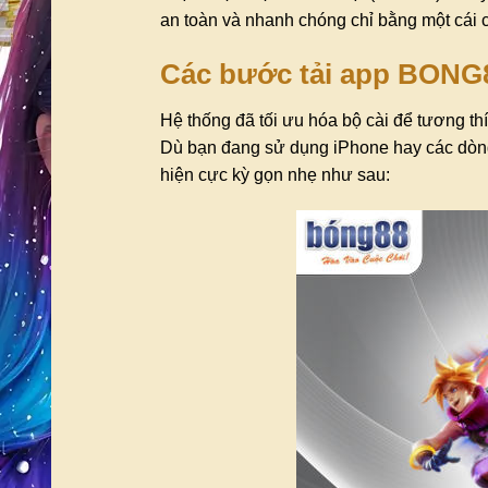
an toàn và nhanh chóng chỉ bằng một cái
Các bước tải app BONG8
Hệ thống đã tối ưu hóa bộ cài để tương th
Dù bạn đang sử dụng iPhone hay các dòng 
hiện cực kỳ gọn nhẹ như sau: