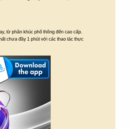
nay, từ phân khúc phổ thông đến cao cấp.
t chưa đầy 1 phút với các thao tác thực