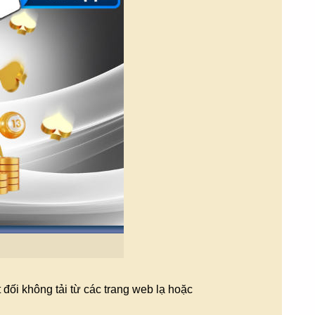
 đối không tải từ các trang web lạ hoặc