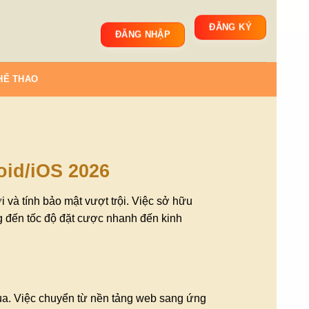
ĐĂNG KÝ
ĐĂNG NHẬP
HỂ THAO
id/iOS 2026
và tính bảo mật vượt trội. Việc sở hữu
ang đến tốc độ đặt cược nhanh đến kinh
qua. Việc chuyển từ nền tảng web sang ứng