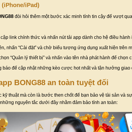
 (iPhone/iPad)
BONG88
đòi hỏi thêm một bước xác minh tính tin cậy để vượt qua
 cập link chính thức và nhấn nút tải app dành cho hệ điều hành
ên, nhấn “Cài đặt” và chờ biểu tượng ứng dụng xuất hiện trên 
họn “Quản lý thiết bị” và nhấn vào tên nhà phát hành để chọn ch
 báo để cập nhật những kèo cược hot nhất và tận hưởng giao
 app BONG88 an toàn tuyệt đối
 kỹ thuật mà còn là bước then chốt để bạn bảo vệ tài sản và sự r
hớ những nguyên tắc dưới đây nhằm đảm bảo tính an toàn: