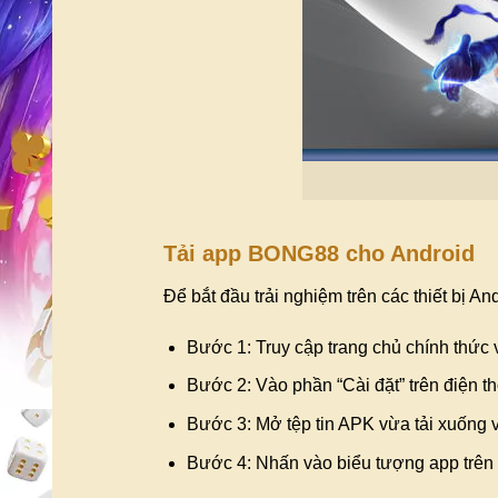
Tải app BONG88 cho Android
Để bắt đầu trải nghiệm trên các thiết bị An
Bước 1: Truy cập trang chủ chính thức
Bước 2: Vào phần “Cài đặt” trên điện t
Bước 3: Mở tệp tin APK vừa tải xuống v
Bước 4: Nhấn vào biểu tượng app trên 