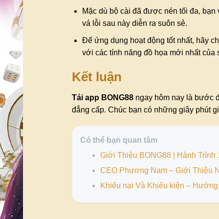
Mặc dù bộ cài đã được nén tối đa, bạn
vá lỗi sau này diễn ra suôn sẻ.
Để ứng dụng hoạt động tốt nhất, hãy ch
với các tính năng đồ họa mới nhất của 
Kết luận
Tải app BONG88
ngay hôm nay là bước đi
đẳng cấp. Chúc bạn có những giây phút gi
Có thể bạn quan tâm
Giới Thiệu BONG88 | Hành Trình
CEO Phương Nam – Giới Thiệu Nh
Khiếu nại Và Khiếu kiện – Hướng