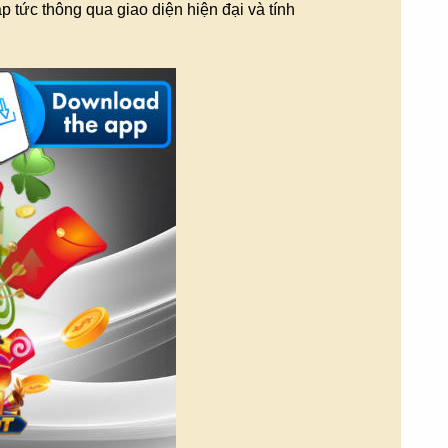
 tức thông qua giao diện hiện đại và tính