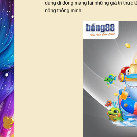
dụng di động mang lại những giá trị thực 
năng thông minh.