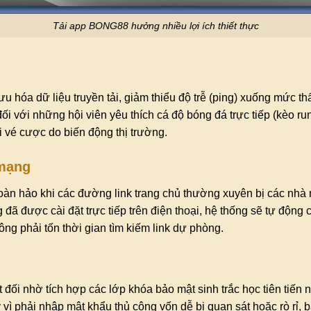
Tải app BONG88 hưởng nhiều lợi ích thiết thực
 ưu hóa dữ liệu truyền tải, giảm thiểu độ trễ (ping) xuống mức t
ối với những hội viên yêu thích cá độ bóng đá trực tiếp (kèo ru
hối vé cược do biến động thị trường.
 mạng
oàn hảo khi các đường link trang chủ thường xuyên bị các nhà 
đã được cài đặt trực tiếp trên điện thoại, hệ thống sẽ tự động 
ông phải tốn thời gian tìm kiếm link dự phòng.
 đối nhờ tích hợp các lớp khóa bảo mật sinh trắc học tiên tiến 
vì phải nhập mật khẩu thủ công vốn dễ bị quan sát hoặc rò rỉ, 