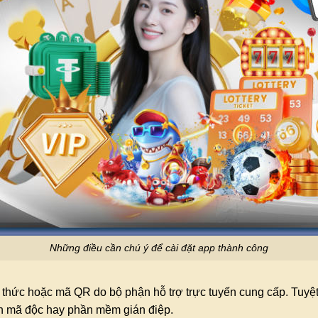
Những điều cần chú ý để cài đặt app thành công
h thức hoặc mã QR do bộ phận hỗ trợ trực tuyến cung cấp. Tuyệt
ính mã độc hay phần mềm gián điệp.