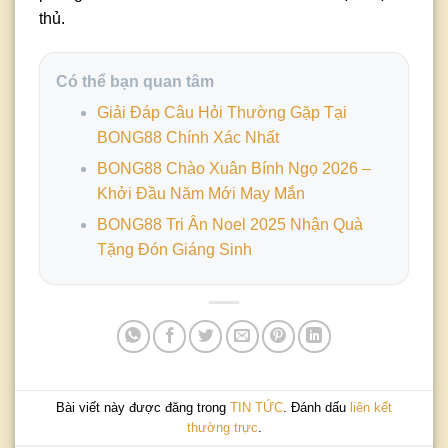
thủ.
Có thể bạn quan tâm
Giải Đáp Câu Hỏi Thường Gặp Tại
BONG88 Chính Xác Nhất
BONG88 Chào Xuân Bính Ngọ 2026 –
Khởi Đầu Năm Mới May Mắn
BONG88 Tri Ân Noel 2025 Nhận Quà
Tặng Đón Giáng Sinh
Bài viết này được đăng trong
TIN TỨC
. Đánh dấu
liên kết
thường trực
.