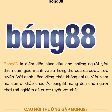
bong88
Bong88
là điểm đến hàng đầu cho những người yêu
thích cảm giác mạnh và sự hứng thú của cá cược trực
tuyến. Với danh tiếng vững chắc không chỉ tại Việt Nam
mà còn ở khắp châu Á, bong88 mang đến cho người
chơi trải nghiệm cá cược tuyệt vời nhất.
CÂU HỎI THƯỜNG GẶP BONG88