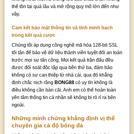
thể tồn tại quá lâu và mở rộng quy mô lớn đến như
vậy.
Cam kết bảo mật thông tin và tính minh bạch
trong kết quả cược
Chúng tôi áp dụng công nghệ mã hóa 128-bit SSL
tối tân để bảo vệ dữ liệu thành viên tuyệt đối an toàn
trước mọi sự tấn công. Mọi kết quả trận đấu đều
được đối soát độc lập qua bên thứ ba, đảm bảo
không có sự can thiệp từ nhà cái, qua đó khẳng
định chắc nịch rằng
BONG88
có uy tín không là
điều không cần bàn cãi. Anh em có thể hoàn toàn
yên tâm thông tin cá nhân sẽ không bị rò rỉ ra bên
ngoài.
Những minh chứng khẳng định vị thế
chuyên gia cá độ bóng đá