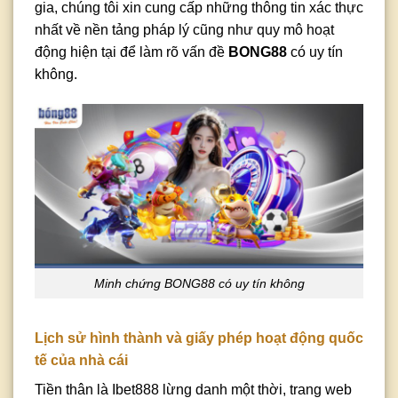
gia, chúng tôi xin cung cấp những thông tin xác thực
nhất về nền tảng pháp lý cũng như quy mô hoạt
động hiện tại để làm rõ vấn đề
BONG88
có uy tín
không.
Minh chứng BONG88 có uy tín không
Lịch sử hình thành và giấy phép hoạt động quốc
tế của nhà cái
Tiền thân là Ibet888 lừng danh một thời, trang web