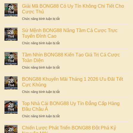
Đáp
Giải Mã BONG88 Có Uy Tín Không Chi Tiết Cho
28
Câu
Cược Thủ
Th4
Hỏi
ở
Chức năng bình luận bị tắt
Thường
Giải
Gặp
Mã
Tại
Sứ Mệnh BONG88 Nâng Tầm Cá Cược Trực
28
BONG88
BONG88
Tuyến Đỉnh Cao
Th4
Có
Chính
ở
Chức năng bình luận bị tắt
Uy
Xác
Sứ
Tín
Nhất
Mệnh
Không
Tầm Nhìn BONG88 Kiến Tạo Giá Trị Cá Cược
28
BONG88
Chi
Toàn Diện
Th4
Nâng
Tiết
ở
Chức năng bình luận bị tắt
Tầm
Cho
Tầm
Cá
Cược
Nhìn
Cược
BONG88 Khuyến Mãi Tháng 1 2026 Ưu Đãi Tết
Thủ
28
BONG88
Trực
Cực Khủng
Th4
Kiến
Tuyến
ở
Chức năng bình luận bị tắt
Tạo
Đỉnh
BONG88
Giá
Cao
Khuyến
Trị
Top Nhà Cái BONG88 Uy Tín Đẳng Cấp Hàng
28
Mãi
Cá
Đầu Châu Á
Th4
Tháng
Cược
ở
Chức năng bình luận bị tắt
1
Toàn
Top
2026
Diện
Nhà
Ưu
Chiến Lược Phát Triển BONG88 Đột Phá Kỷ
28
Cái
Đãi