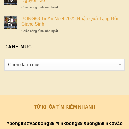
Nguyên Mới
Th4
BONG88
Tết
ở
Chức năng bình luận bị tắt
Uy
Cực
Chiến
Tín
Khủng
Lược
Đẳng
BONG88 Tri Ân Noel 2025 Nhận Quà Tặng Đón
28
Phát
Cấp
Giáng Sinh
Th4
Triển
Hàng
ở
Chức năng bình luận bị tắt
BONG88
Đầu
BONG88
Đột
Châu
Tri
Phá
Á
Ân
DANH MỤC
Kỷ
Noel
Nguyên
2025
Mới
Nhận
Danh
Quà
mục
Tặng
Đón
Giáng
Sinh
TỪ KHÓA TÌM KIẾM NHANH
#bong88 #vaobong88 #linkbong88 #bong88link #vào